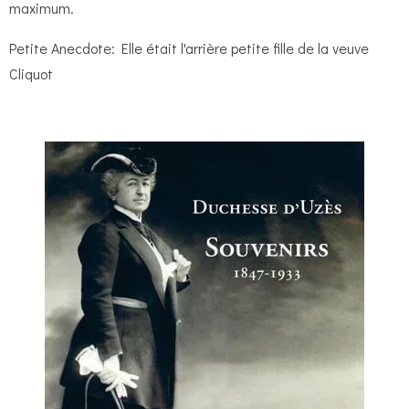
maximum.
l
e
Petite Anecdote: Elle était l'arrière petite fille de la veuve
s
Cliquot