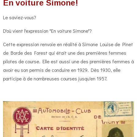
En voiture Simone!
e
e
e
e
e
e
s
s
s
s
u
r
a
Le saviez-vous?
l
'
t
D'où vient l'expression "En voiture Simone"?
é
i
v
o
a
Cette expression renvoie en réalité à Simone Louise de Pinet
l
n
de Borde des Forest qui était une des premières femmes
u
:
pilotes de course. Elle est aussi une des premières femmes à
a
5
t
avoir eu son permis de conduire en 1929. Dès 1930, elle
i
é
participe à de nombreuses courses jusqu'en 1957.
o
t
n
o
i
l
e
s