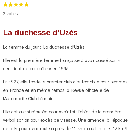
E
1
2
3
4
5
É
é
é
é
é
é
n
v
2 votes
t
t
t
t
t
v
o
o
o
o
o
a
o
i
i
i
i
i
l
l
l
l
l
y
l
La duchesse d'Uzès
e
e
e
e
e
e
s
s
s
s
u
r
a
La femme du jour : La duchesse d'Uzès
l
'
t
Elle est la première femme française à avoir passé son «
é
i
v
certificat de conduite » en 1898.
o
a
l
n
En 1927, elle fonde le premier club d’automobile pour femmes
u
:
en France et en même temps la Revue officielle de
a
5
t
l'Automobile Club féminin
i
é
o
Elle est aussi réputée pour avoir fait l'objet de la première
t
n
verbalisation pour excès de vitesse. Une amende, à l’époque
o
de 5 Fr pour avoir roulé à près de 15 km/h au lieu des 12 km/h
i