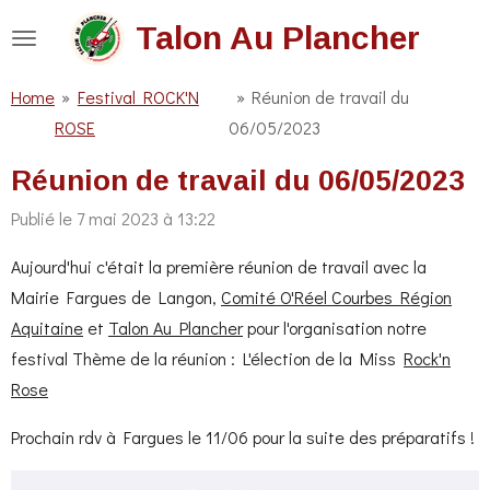
Passer
Talon Au Plancher
au
contenu
Home
»
Festival ROCK'N
»
Réunion de travail du
principal
ROSE
06/05/2023
Réunion de travail du 06/05/2023
Publié le 7 mai 2023 à 13:22
Aujourd'hui c'était la première réunion de travail avec la
Mairie Fargues de Langon,
Comité O'Réel Courbes Région
Aquitaine
et
Talon Au Plancher
pour
l'organisation notre
festival
Thème de la réunion : L'élection de la Miss
Rock'n
Rose
Prochain rdv à Fargues le 11/06 pour la suite des préparatifs !