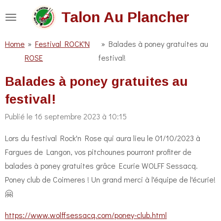
Passer
Talon Au Plancher
au
contenu
Home
»
Festival ROCK'N
»
Balades à poney gratuites au
principal
ROSE
festival!
Balades à poney gratuites au
festival!
Publié le 16 septembre 2023 à 10:15
Lors du festival Rock'n Rose qui aura lieu le 01/10/2023 à
Fargues de Langon, vos pitchounes pourront profiter de
balades à poney gratuites grâce Ecurie WOLFF Sessacq.
Poney club de Coimeres ! Un grand merci à l'équipe de l'écurie!
🤗
https://www.wolffsessacq.com/poney-club.html