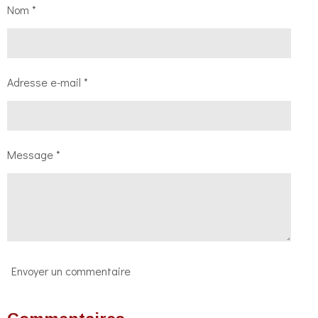
e
e
e
e
Nom *
r
r
r
r
Adresse e-mail *
Message *
Envoyer un commentaire