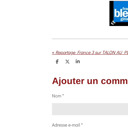
a
y
«
Reportage France 3 sur TALON AU 
P
P
P
a
a
a
r
r
r
t
t
t
Ajouter un comm
a
a
a
g
g
g
e
e
e
r
r
r
Nom *
Adresse e-mail *