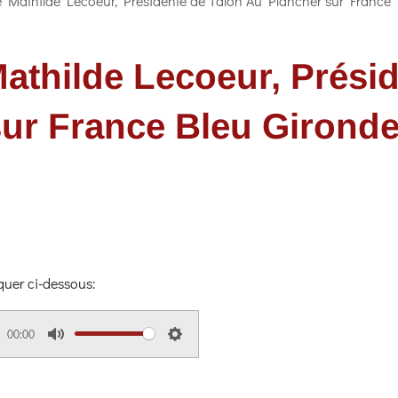
e Mathilde Lecoeur, Présidente de Talon Au Plancher sur France 
Mathilde Lecoeur, Prési
ur France Bleu Gironde 
iquer ci-dessous:
00:00
M
S
u
e