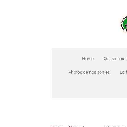
Passer
au
contenu
principal
Home
Qui sommes
Photos de nos sorties
La 