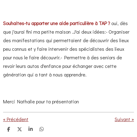
Souhaites-tu apporter une aide particulière à TAP ?
oui, dès
que j'aurai fini ma petite maison
.J'ai deux idées:- Organiser
des manifestations qui permettaient de découvrir des lieux
peu connus et y faire intervenir des spécialistes des lieux
pour nous le faire découvrir.- Permettre à des seniors de
revoir leurs autos d'enfance pour échanger avec cette
génération qui a tant à nous apprendre.
Merci Nathalie pour ta présentation
«
Précédent
Suivant
»
P
P
P
P
a
a
a
a