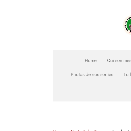
Passer
au
contenu
principal
Home
Qui sommes
Photos de nos sorties
La 