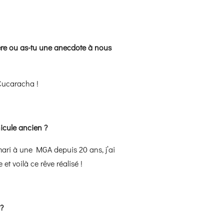
lière ou as-tu une anecdote à nous
 Cucaracha !
icule ancien ?
ari à une MGA depuis 20 ans, j’ai
et voilà ce rêve réalisé !
 ?